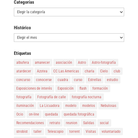
Categorías
Categorías
Histórico
Histórico
Etiquetas
albufera
amanecer
asociación
Astro
Astro-fotografía
atardecer
Azotea
CC Las Americas
charla
Cielo
club
concurso
conocerse
cuadra
curso
Estrellas
estudio
Exposiciones de interés
Exposición
flash
formación
fotografía
Fotografía de calle
fotografía nocturna
iluminación
La Licuadora
modelo
modelos
Nebulosas
Ocio
on-line
quedada
quedada fotográfica
Recomendaciones
retrato
reunion
Salidas
social
strobist
taller
Telescopio
torrent
Visitas
voluntariado