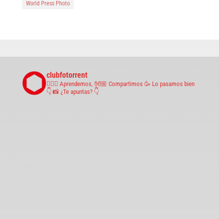
World Press Photo
clubfotorrent
🤹🏼‍♀️ Aprendemos,
👐🏼 Compartimos
🥳 Lo pasamos bien
👇 📸 ¿Te apuntas? 👇