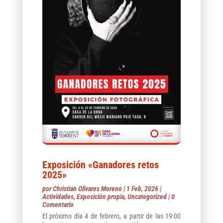
Exposición «Ganadores retos
2025»
por
Christian Olivares Moreno
|
1 Feb, 2026
|
Actividades
,
Exposición propia
,
Uncategorized
| 0
Comentario
El próximo día 4 de febrero, a partir de las 19:00