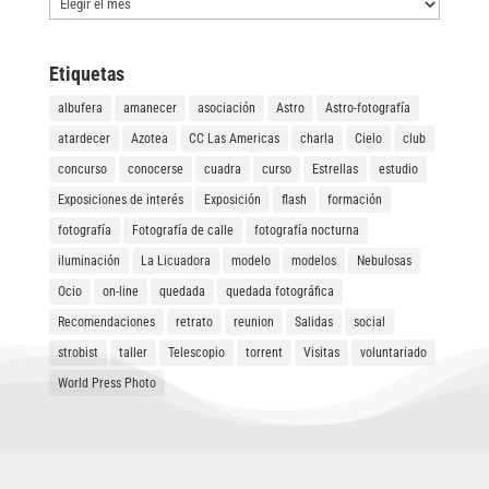
Etiquetas
albufera
amanecer
asociación
Astro
Astro-fotografía
atardecer
Azotea
CC Las Americas
charla
Cielo
club
concurso
conocerse
cuadra
curso
Estrellas
estudio
Exposiciones de interés
Exposición
flash
formación
fotografía
Fotografía de calle
fotografía nocturna
iluminación
La Licuadora
modelo
modelos
Nebulosas
Ocio
on-line
quedada
quedada fotográfica
Recomendaciones
retrato
reunion
Salidas
social
strobist
taller
Telescopio
torrent
Visitas
voluntariado
World Press Photo