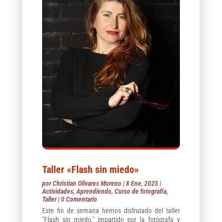
Taller «Flash sin miedo»
por
Christian Olivares Moreno
|
8 Ene, 2025
|
Actividades
,
Aprendiendo
,
Curso de fotografía
,
Taller
| 0 Comentario
Este fin de semana hemos disfrutado del taller
"Flash sin miedo," impartido por la fotógrafa y