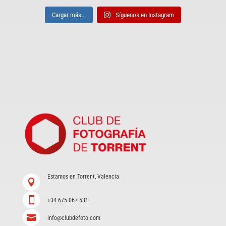
Cargar más...
Síguenos en Instagram
Estamos en Torrent, Valencia


+34 675 067 531

info@clubdefoto.com