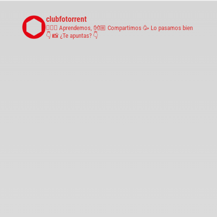
clubfotorrent
🤹🏼‍♀️ Aprendemos,
👐🏼 Compartimos
🥳 Lo pasamos bien
👇 📸 ¿Te apuntas? 👇