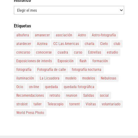
Histórico
Histórico
Etiquetas
albufera
amanecer
asociación
Astro
Astro-fotografía
atardecer
Azotea
CC Las Americas
charla
Cielo
club
concurso
conocerse
cuadra
curso
Estrellas
estudio
Exposiciones de interés
Exposición
flash
formación
fotografía
Fotografía de calle
fotografía nocturna
iluminación
La Licuadora
modelo
modelos
Nebulosas
Ocio
on-line
quedada
quedada fotográfica
Recomendaciones
retrato
reunion
Salidas
social
strobist
taller
Telescopio
torrent
Visitas
voluntariado
World Press Photo