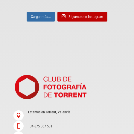
Cargar más...
Síguenos en Instagram
Estamos en Torrent, Valencia


+34 675 067 531