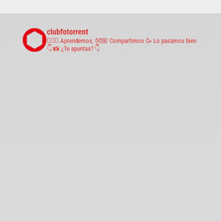
clubfotorrent
🤹🏼‍♀️ Aprendemos,
👐🏼 Compartimos
🥳 Lo pasamos bien
👇 📸 ¿Te apuntas? 👇