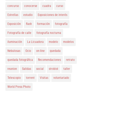
concurso
conocerse
cuadra
curso
Estrellas
estudio
Exposiciones de interés
Exposición
flash
formación
fotografía
Fotografía de calle
fotografía nocturna
iluminación
La Licuadora
modelo
modelos
Nebulosas
Ocio
on-line
quedada
quedada fotográfica
Recomendaciones
retrato
reunion
Salidas
social
strobist
taller
Telescopio
torrent
Visitas
voluntariado
World Press Photo