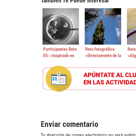
También Te Puede Interesar
Participantes Reto
Reto fotográfico
Reto
05: «Inspirado en
«Directamente de la
«Alg
Chema Madoz»
cámara»
Enviar comentario
Tu dirección de correo electrónico no será publi