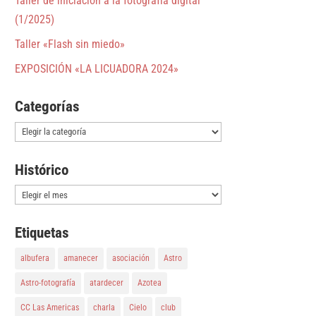
Taller de iniciación a la fotografía digital
(1/2025)
Taller «Flash sin miedo»
EXPOSICIÓN «LA LICUADORA 2024»
Categorías
Categorías
Histórico
Histórico
Etiquetas
albufera
amanecer
asociación
Astro
Astro-fotografía
atardecer
Azotea
CC Las Americas
charla
Cielo
club