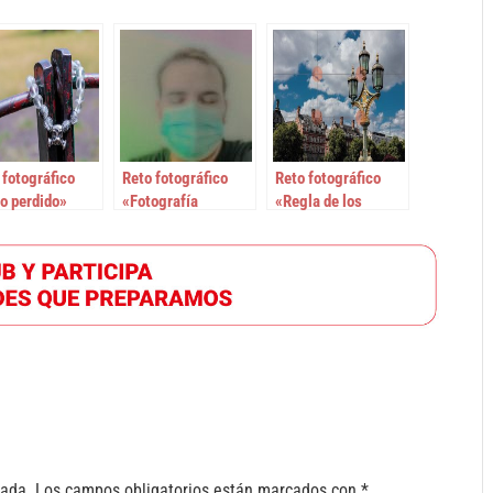
 fotográfico
Reto fotográfico
Reto fotográfico
o perdido»
«Fotografía
«Regla de los
enmascarada»
Tercios»
cada.
Los campos obligatorios están marcados con
*