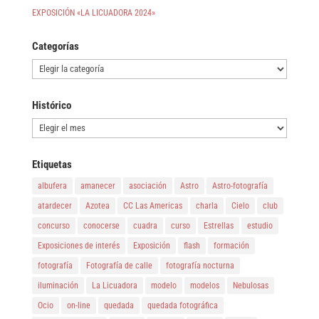
EXPOSICIÓN «LA LICUADORA 2024»
Categorías
Categorías
Histórico
Histórico
Etiquetas
albufera
amanecer
asociación
Astro
Astro-fotografía
atardecer
Azotea
CC Las Americas
charla
Cielo
club
concurso
conocerse
cuadra
curso
Estrellas
estudio
Exposiciones de interés
Exposición
flash
formación
fotografía
Fotografía de calle
fotografía nocturna
iluminación
La Licuadora
modelo
modelos
Nebulosas
Ocio
on-line
quedada
quedada fotográfica