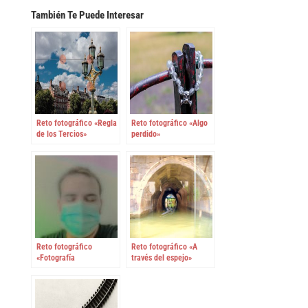
También Te Puede Interesar
Reto fotográfico «Regla
Reto fotográfico «Algo
de los Tercios»
perdido»
Reto fotográfico
Reto fotográfico «A
«Fotografía
través del espejo»
enmascarada»