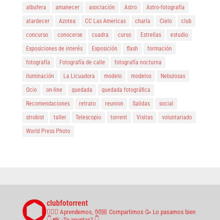
albufera
amanecer
asociación
Astro
Astro-fotografía
atardecer
Azotea
CC Las Americas
charla
Cielo
club
concurso
conocerse
cuadra
curso
Estrellas
estudio
Exposiciones de interés
Exposición
flash
formación
fotografía
Fotografía de calle
fotografía nocturna
iluminación
La Licuadora
modelo
modelos
Nebulosas
Ocio
on-line
quedada
quedada fotográfica
Recomendaciones
retrato
reunion
Salidas
social
strobist
taller
Telescopio
torrent
Visitas
voluntariado
World Press Photo
clubfotorrent
🤹🏼‍♀️ Aprendemos,
👐🏼 Compartimos
🥳 Lo pasamos bien
👇 📸 ¿Te apuntas? 👇