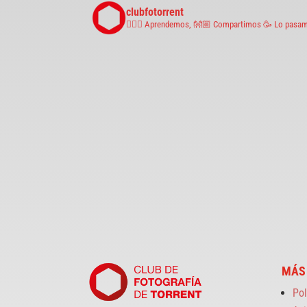
clubfotorrent
🤹🏼‍♀️ Aprendemos,
👐🏼 Compartimos
🥳 Lo pasam
MÁS
Pol