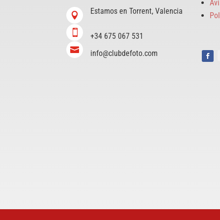
Avi
Estamos en Torrent, Valencia
Pol


+34 675 067 531

info@clubdefoto.com