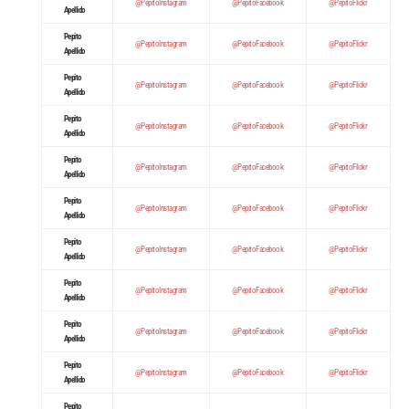
@PepitoInstagram
@PepitoFacebook
@PepitoFlickr
Apellido
Pepito
@PepitoInstagram
@PepitoFacebook
@PepitoFlickr
Apellido
Pepito
@PepitoInstagram
@PepitoFacebook
@PepitoFlickr
Apellido
Pepito
@PepitoInstagram
@PepitoFacebook
@PepitoFlickr
Apellido
Pepito
@PepitoInstagram
@PepitoFacebook
@PepitoFlickr
Apellido
Pepito
@PepitoInstagram
@PepitoFacebook
@PepitoFlickr
Apellido
Pepito
@PepitoInstagram
@PepitoFacebook
@PepitoFlickr
Apellido
Pepito
@PepitoInstagram
@PepitoFacebook
@PepitoFlickr
Apellido
Pepito
@PepitoInstagram
@PepitoFacebook
@PepitoFlickr
Apellido
Pepito
@PepitoInstagram
@PepitoFacebook
@PepitoFlickr
Apellido
Pepito